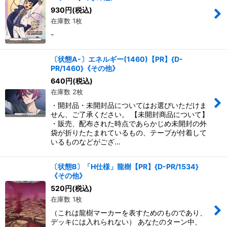
930
円
(税込)
在庫数 1枚
-
〔状態A-〕エネルギー(1460)【PR】{D-
PR/1460}《その他》
640
円
(税込)
在庫数 2枚
・開封品・未開封品についてはお選びいただけま
せん、ご了承ください。 【未開封商品について】
・販売、配布された時点であらかじめ未開封の外
袋が折りたたまれているもの、テープが付着して
いるものなどがござ…
〔状態B〕「H仕様」龍樹【PR】{D-PR/1534}
《その他》
520
円
(税込)
在庫数 1枚
（これは龍樹マーカーを表すためのものであり、
デッキには入れられない） あなたのターン中、