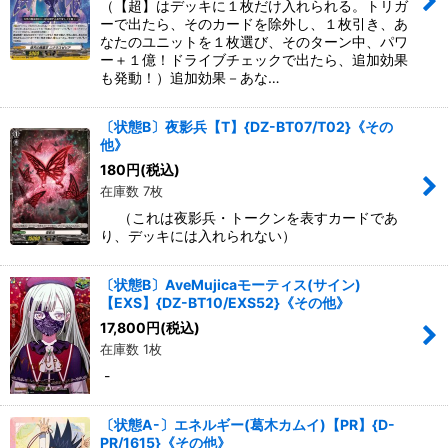
（【超】はデッキに１枚だけ入れられる。トリガ
ーで出たら、そのカードを除外し、１枚引き、あ
なたのユニットを１枚選び、そのターン中、パワ
ー＋１億！ドライブチェックで出たら、追加効果
も発動！）追加効果－あな…
〔状態B〕夜影兵【T】{DZ-BT07/T02}《その
他》
180
円
(税込)
在庫数 7枚
（これは夜影兵・トークンを表すカードであ
り、デッキには入れられない）
〔状態B〕AveMujicaモーティス(サイン)
【EXS】{DZ-BT10/EXS52}《その他》
17,800
円
(税込)
在庫数 1枚
-
〔状態A-〕エネルギー(葛木カムイ)【PR】{D-
PR/1615}《その他》