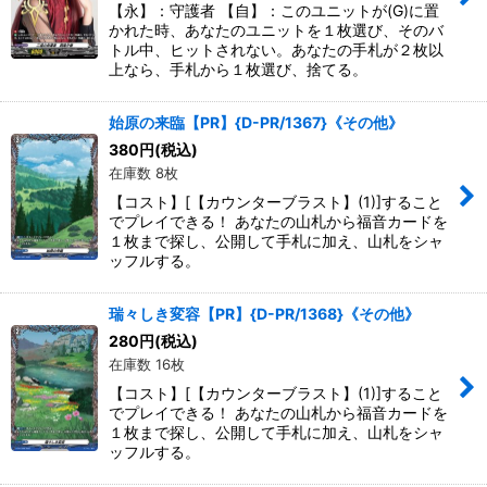
【永】：守護者 【自】：このユニットが(G)に置
かれた時、あなたのユニットを１枚選び、そのバ
トル中、ヒットされない。あなたの手札が２枚以
上なら、手札から１枚選び、捨てる。
始原の来臨【PR】{D-PR/1367}《その他》
380
円
(税込)
在庫数 8枚
【コスト】[【カウンターブラスト】(1)]すること
でプレイできる！ あなたの山札から福音カードを
１枚まで探し、公開して手札に加え、山札をシャ
ッフルする。
瑞々しき変容【PR】{D-PR/1368}《その他》
280
円
(税込)
在庫数 16枚
【コスト】[【カウンターブラスト】(1)]すること
でプレイできる！ あなたの山札から福音カードを
１枚まで探し、公開して手札に加え、山札をシャ
ッフルする。