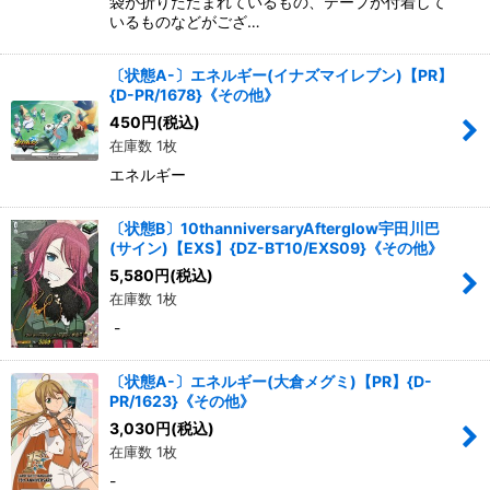
袋が折りたたまれているもの、テープが付着して
いるものなどがござ…
〔状態A-〕エネルギー(イナズマイレブン)【PR】
{D-PR/1678}《その他》
450
円
(税込)
在庫数 1枚
エネルギー
〔状態B〕10thanniversaryAfterglow宇田川巴
(サイン)【EXS】{DZ-BT10/EXS09}《その他》
5,580
円
(税込)
在庫数 1枚
-
〔状態A-〕エネルギー(大倉メグミ)【PR】{D-
PR/1623}《その他》
3,030
円
(税込)
在庫数 1枚
-