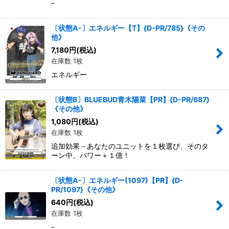
-
〔状態A-〕エネルギー【T】{D-PR/785}《その
他》
7,180
円
(税込)
在庫数 1枚
エネルギー
〔状態B〕BLUEBUD青木陽菜【PR】{D-PR/687}
《その他》
1,080
円
(税込)
在庫数 1枚
追加効果－あなたのユニットを１枚選び、そのタ
ーン中、パワー＋１億！
〔状態A-〕エネルギー(1097)【PR】{D-
PR/1097}《その他》
640
円
(税込)
在庫数 1枚
-