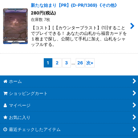
新たな始まり【PR】{D-PR/1369}《その他》
280
円
(税込)
在庫数 7枚
【コスト】[【カウンターブラスト】(1)]すること
でプレイできる！ あなたの山札から福音カードを
１枚まで探し、公開して手札に加え、山札をシャ
ッフルする。
1
2
3
...
26
次
»
ホーム
ショッピングカート
マイページ
お気に入り
最近チェックしたアイテム