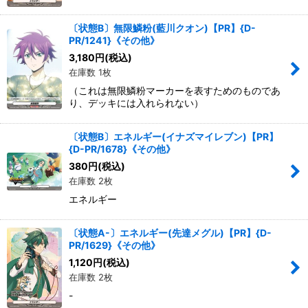
〔状態B〕無限鱗粉(藍川クオン)【PR】{D-
PR/1241}《その他》
3,180
円
(税込)
在庫数 1枚
（これは無限鱗粉マーカーを表すためのものであ
り、デッキには入れられない）
〔状態B〕エネルギー(イナズマイレブン)【PR】
{D-PR/1678}《その他》
380
円
(税込)
在庫数 2枚
エネルギー
〔状態A-〕エネルギー(先達メグル)【PR】{D-
PR/1629}《その他》
1,120
円
(税込)
在庫数 2枚
-