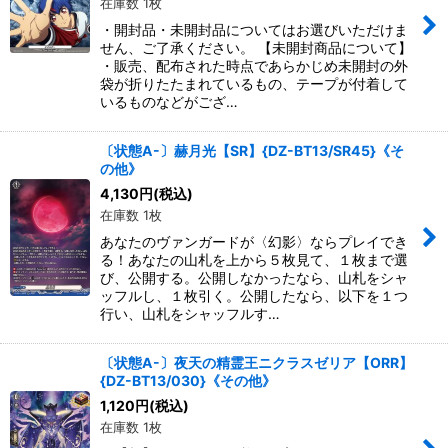
在庫数 1枚
・開封品・未開封品についてはお選びいただけま
せん、ご了承ください。 【未開封商品について】
・販売、配布された時点であらかじめ未開封の外
袋が折りたたまれているもの、テープが付着して
いるものなどがござ…
〔状態A-〕赫月光【SR】{DZ-BT13/SR45}《そ
の他》
4,130
円
(税込)
在庫数 1枚
あなたのヴァンガードが〈幻影〉ならプレイでき
る！あなたの山札を上から５枚見て、１枚まで選
び、公開する。公開しなかったなら、山札をシャ
ッフルし、１枚引く。公開したなら、以下を１つ
行い、山札をシャッフルす…
〔状態A-〕夜天の精霊王ニクラスゼリア【ORR】
{DZ-BT13/030}《その他》
1,120
円
(税込)
在庫数 1枚