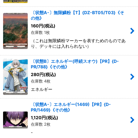
〔状態A-〕無限鱗粉【T】{DZ-BT05/T03}《そ
の他》
160
円
(税込)
在庫数 1枚
（これは無限鱗粉マーカーを表すためのものであ
り、デッキには入れられない）
〔状態B〕エネルギー(呼続スオウ)【PR】{D-
PR/788}《その他》
280
円
(税込)
在庫数 4枚
エネルギー
〔状態A-〕エネルギー(1469)【PR】{D-
PR/1469}《その他》
1,120
円
(税込)
在庫数 2枚
-