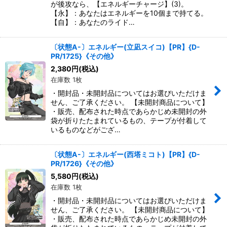
が後攻なら、【エネルギーチャージ】(3)。
【永】：あなたはエネルギーを10個まで持てる。
【自】：あなたのライド…
〔状態A-〕エネルギー(立凪スイコ)【PR】{D-
PR/1725}《その他》
2,380
円
(税込)
在庫数 1枚
・開封品・未開封品についてはお選びいただけま
せん、ご了承ください。 【未開封商品について】
・販売、配布された時点であらかじめ未開封の外
袋が折りたたまれているもの、テープが付着して
いるものなどがござ…
〔状態A-〕エネルギー(西塔ミコト)【PR】{D-
PR/1726}《その他》
5,580
円
(税込)
在庫数 1枚
・開封品・未開封品についてはお選びいただけま
せん、ご了承ください。 【未開封商品について】
・販売、配布された時点であらかじめ未開封の外