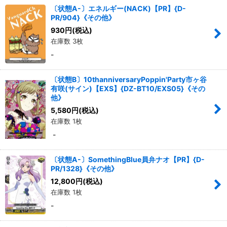
〔状態A-〕エネルギー(NACK)【PR】{D-
PR/904}《その他》
930
円
(税込)
在庫数 3枚
-
〔状態B〕10thanniversaryPoppin'Party市ヶ谷
有咲(サイン)【EXS】{DZ-BT10/EXS05}《その
他》
5,580
円
(税込)
在庫数 1枚
-
〔状態A-〕SomethingBlue員弁ナオ【PR】{D-
PR/1328}《その他》
12,800
円
(税込)
在庫数 1枚
-