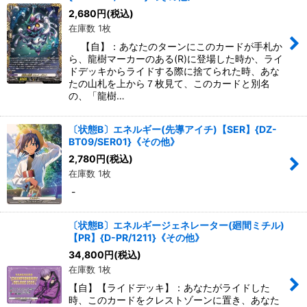
絞り込む
2,680
円
(税込)
在庫数 1枚
【自】：あなたのターンにこのカードが手札か
ら、龍樹マーカーのある(R)に登場した時か、ライ
ドデッキからライドする際に捨てられた時、あな
たの山札を上から７枚見て、このカードと別名
の、「龍樹…
〔状態B〕エネルギー(先導アイチ)【SER】{DZ-
BT09/SER01}《その他》
2,780
円
(税込)
在庫数 1枚
-
〔状態B〕エネルギージェネレーター(廻間ミチル)
【PR】{D-PR/1211}《その他》
34,800
円
(税込)
在庫数 1枚
【自】【ライドデッキ】：あなたがライドした
時、このカードをクレストゾーンに置き、あなた