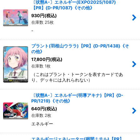
〔状態A-〕エネルギー(EXPO2025/1087)
【PR】{D-PR/1087}《その他》
930
円
(税込)
在庫数 25枚
-
プラント(羽根山ウララ)【PR】{D-PR/1438}《そ
の他》
17,800
円
(税込)
在庫数 1枚
（これはプラント・トークンを表すカードであ
り、デッキには入れられない）
〔状態A-〕エネルギー(明導アキナ)【PR】{D-
PR/1219}《その他》
640
円
(税込)
在庫数 2枚
エネルギー
エネルギージェネレーター(廻間ミチル)【PR】