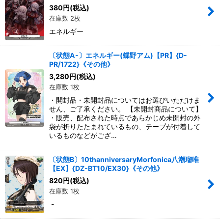
380
円
(税込)
在庫数 2枚
エネルギー
〔状態A-〕エネルギー(蝶野アム)【PR】{D-
PR/1722}《その他》
3,280
円
(税込)
在庫数 1枚
・開封品・未開封品についてはお選びいただけま
せん、ご了承ください。 【未開封商品について】
・販売、配布された時点であらかじめ未開封の外
袋が折りたたまれているもの、テープが付着して
いるものなどがござ…
〔状態B〕10thanniversaryMorfonica八潮瑠唯
【EX】{DZ-BT10/EX30}《その他》
820
円
(税込)
在庫数 1枚
-