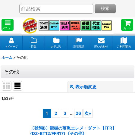
検索
メニュー
カート
マイページ
特集
カテゴリ
新着商品
問い合わせ
ご利用案内
ホーム
>
その他
その他
表示順変更
閉じる
1,538
件
表示数
:
1
2
3
...
26
次
»
並び順
:
〔状態B〕龍樹の落胤エレメ・ダァト【FFR】
{DZ-BT12/FFR17}《その他》