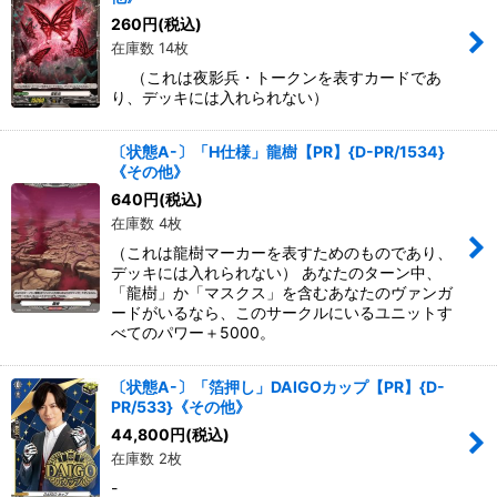
260
円
(税込)
在庫数 14枚
（これは夜影兵・トークンを表すカードであ
り、デッキには入れられない）
〔状態A-〕「H仕様」龍樹【PR】{D-PR/1534}
《その他》
640
円
(税込)
在庫数 4枚
（これは龍樹マーカーを表すためのものであり、
デッキには入れられない） あなたのターン中、
「龍樹」か「マスクス」を含むあなたのヴァンガ
ードがいるなら、このサークルにいるユニットす
べてのパワー＋5000。
〔状態A-〕「箔押し」DAIGOカップ【PR】{D-
PR/533}《その他》
44,800
円
(税込)
在庫数 2枚
-