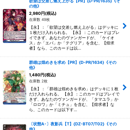
欲望は交差し燃え上がる【PR】{D-PR/1635}《そ
の他》
2,980
円
(税込)
在庫数 49枚
【永】：「欲望は交差し燃え上がる」はデッキに
１枚だけ入れられる。 【永】：このカードはプレ
イできず、あなたのヴァンガードが、「ケイオ
ス」か「エバ」か「テグリア」を含む、【煌求
者】なら、このカードは以…
群雄は煌めきを求め【PR】{D-PR/1634}《その
他》
1,480
円
(税込)
在庫数 2枚
【永】：「群雄は煌めきを求め」はデッキに１枚
だけ入れられる。 【永】：このカードはプレイで
きず、あなたのヴァンガードが、「タマユラ」か
「ロロワ」か「ミチュ」を含む、【煌求者】な
ら、このカードは以下す…
〔状態A-〕夜影兵【T】{DZ-BT07/T02}《その
他》