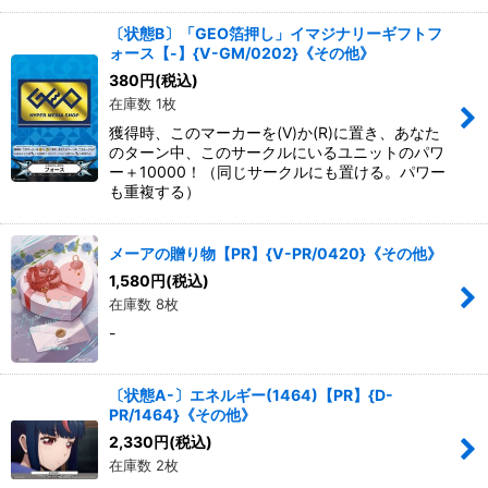
〔状態B〕「GEO箔押し」イマジナリーギフトフ
ォース【-】{V-GM/0202}《その他》
380
円
(税込)
在庫数 1枚
獲得時、このマーカーを(V)か(R)に置き、あなた
のターン中、このサークルにいるユニットのパワ
ー＋10000！（同じサークルにも置ける。パワー
も重複する）
メーアの贈り物【PR】{V-PR/0420}《その他》
1,580
円
(税込)
在庫数 8枚
-
〔状態A-〕エネルギー(1464)【PR】{D-
PR/1464}《その他》
2,330
円
(税込)
在庫数 2枚