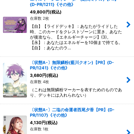
{D-PR/1211}《その他》
49,800
円
(税込)
在庫数 2枚
【自】【ライドデッキ】：あなたがライドした
時、このカードをクレストゾーンに置き、あなた
が後攻なら、【エネルギーチャージ】(3)。
【永】：あなたはエネルギーを10個まで持てる。
【自】：あなたのラ…
〔状態A-〕無限鱗粉(藍川クオン)【PR】{D-
PR/1241}《その他》
3,680
円
(税込)
在庫数 4枚
（これは無限鱗粉マーカーを表すためのものであ
り、デッキには入れられない）
〔状態A-〕二塩の命運者西尾夕香【PR】{D-
PR/1107}《その他》
4,130
円
(税込)
在庫数 1枚