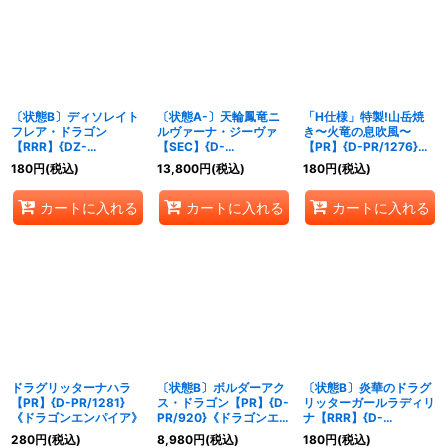
〔状態B〕ディソレイト
〔状態A-〕天輪鳳竜ニ
「H仕様」特製!山岳焼
フレア・ドラゴン
ルヴァーナ・ジーヴァ
き〜火竜の息吹風〜
【RRR】{DZ-
【SEC】{D-
【PR】{D-PR/1276}
BT09/002}《ドラゴン
SS11/SEC01}《ドラゴ
《ドラゴンエンパイア》
180
円
(税込)
13,800
円
(税込)
180
円
(税込)
エンパイア》
ンエンパイア》
カートに入れる
カートに入れる
カートに入れる
ドラグリッターナハラ
〔状態B〕ボルダーアク
〔状態B〕炎華のドラグ
【PR】{D-PR/1281}
ス・ドラゴン【PR】{D-
リッターガールラディリ
《ドラゴンエンパイア》
PR/920}《ドラゴンエン
ナ【RRR】{D-
パイア》
SS11/008}《ドラゴンエ
280
円
(税込)
8,980
円
(税込)
180
円
(税込)
ンパイア/ストイケイ