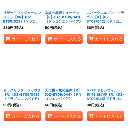
リザードソルジャーエン
水紋の舞姫ミューチャ
スパークエルブス・ドラ
ジュン【RR】{DZ-
【R】{DZ-BT09/041}
ゴン【R】{DZ-
BT09/022}《ドラゴン
《ドラゴンエンパイア》
BT09/042}《ドラゴン
エンパイア》
エンパイア》
380
円
(税込)
50
円
(税込)
50
円
(税込)
カートに入れる
カートに入れる
カートに入れる
ドラグリッターシャウク
天に轟く竜の産声【R】
スペロドとシヴィルト、
【R】{DZ-BT09/043}
{DZ-BT09/044}《ドラ
在りし日の姿【R】{DZ-
《ドラゴンエンパイア》
ゴンエンパイア》
BT09/045}《ドラゴン
エンパイア》
50
円
(税込)
50
円
(税込)
80
円
(税込)
カートに入れる
カートに入れる
カートに入れる