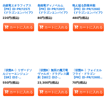
尖鋭竜エオラフィアス
焦砲竜ディノベルム
咆え猛る防衛本能
【PR】{D-PR/1257}
【PR】{D-PR/1261}
【PR】{D-PR/1268}
《ドラゴンエンパイア》
《ドラゴンエンパイア》
《ドラゴンエンパイア》
220
円
(税込)
80
円
(税込)
480
円
(税込)
カートに入れる
カートに入れる
カートに入れる
〔状態A-〕リザードソ
〔状態B〕無双の魔刃竜
〔状態A-〕フォイエル
ルジャーエンジュン
ヴァルガ・ドラグレス羅
フライ・ドラゴン
【SR】{DZ-
刹【SEC】{DZ-
【PR】{D-PR/1269}
BT09/SR07}《ドラゴン
BT05/SEC01}《ドラゴ
《ドラゴンエンパイア》
550
円
(税込)
23,300
円
(税込)
70
円
(税込)
エンパイア》
ンエンパイア》
カートに入れる
カートに入れる
カートに入れる