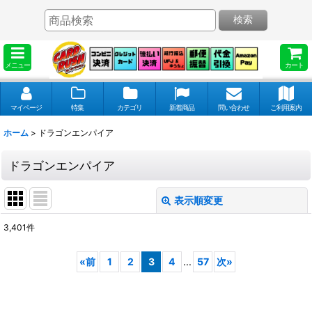
検索
メニュー
カート
マイページ
特集
カテゴリ
新着商品
問い合わせ
ご利用案内
ホーム
>
ドラゴンエンパイア
ドラゴンエンパイア
表示順変更
閉じる
3,401
件
表示数
:
«
前
1
2
3
4
...
57
次
»
並び順
: