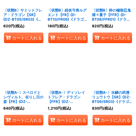
〔状態B〕サミットフレ
〔状態B〕緋炎弓将ルグ
〔状態B〕粋の極致忍鬼
ア・ドラゴン【SR】
エント【FR】{D-
猩々童子【FFR】{D-
{DZ-BT05/SR03}《ド
BT10/FR06}《ドラゴン
BT08/FFR01}《ドラゴ
ラゴンエンパイア》
エンパイア》
ンエンパイア》
620
円
(税込)
180
円
(税込)
820
円
(税込)
カートに入れる
カートに入れる
カートに入れる
〔状態A-〕スペロドと
〔状態A-〕ディソレイ
〔状態A-〕水鱗の武僧
シヴィルト、在りし日の
トフレア・ドラゴン
リュウトウ【SR】{DZ-
姿【FR】{DZ-
【FFR】{DZ-
BT09/SR03}《ドラゴン
BT09/FR09}《ドラゴン
BT09/FFR02}《ドラゴ
エンパイア》
640
円
(税込)
1,210
円
(税込)
830
円
(税込)
エンパイア》
ンエンパイア》
カートに入れる
カートに入れる
カートに入れる