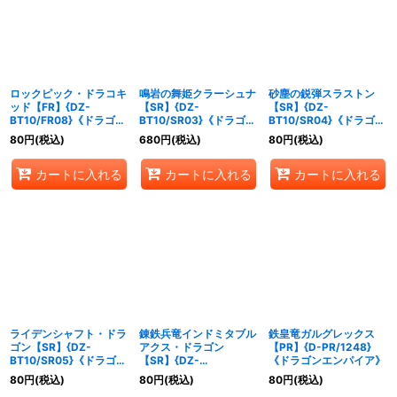
絞り込む
ロックピック・ドラコキ
鳴岩の舞姫クラーシュナ
砂塵の鋭弾スラストン
ッド【FR】{DZ-
【SR】{DZ-
【SR】{DZ-
BT10/FR08}《ドラゴン
BT10/SR03}《ドラゴン
BT10/SR04}《ドラゴン
エンパイア》
エンパイア》
エンパイア》
80
円
(税込)
680
円
(税込)
80
円
(税込)
カートに入れる
カートに入れる
カートに入れる
ライデンシャフト・ドラ
錬鉄兵竜インドミタブル
鉄皇竜ガルグレックス
ゴン【SR】{DZ-
アクス・ドラゴン
【PR】{D-PR/1248}
BT10/SR05}《ドラゴン
【SR】{DZ-
《ドラゴンエンパイア》
エンパイア》
BT10/SR06}《ドラゴン
80
円
(税込)
80
円
(税込)
80
円
(税込)
エンパイア》