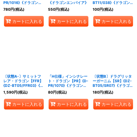
PR/1016}《ドラゴンエ
《ドラゴンエンパイア》
BT11/038}《ドラゴンエ
ンパイア》
ンパイア》
780
円
(税込)
550
円
(税込)
100
円
(税込)
カートに入れる
カートに入れる
カートに入れる
〔状態A-〕サミットフ
「H仕様」インシナレー
〔状態B〕ドラグリッタ
レア・ドラゴン【FFR】
ト・ドラゴン【PR】{D-
ーガーニム【SR】{DZ-
{DZ-BT05/FFR03}《ド
PR/1070}《ドラゴンエ
BT05/SR07}《ドラゴン
ラゴンエンパイア》
ンパイア》
エンパイア》
1,590
円
(税込)
80
円
(税込)
180
円
(税込)
カートに入れる
カートに入れる
カートに入れる