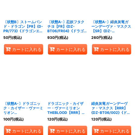
〔状態B〕ストームバン
〔状態A-〕忍妖フタク
〔状態A-〕緋炎灰竜ガ
ド・ドラゴン【PR】{D-
チヨ【FR】{DZ-
ーンデーヴァ・マスクス
PR/773}《ドラゴンエン
BT06/FR04}《ドラゴン
【SR】{DZ-
パイア》
エンパイア》
BT06/SR02}《ドラゴン
50
円
(税込)
930
円
(税込)
260
円
(税込)
エンパイア》
カートに入れる
カートに入れる
カートに入れる
〔状態A-〕ドラゴニッ
ドラゴニック・カイザ
緋炎灰竜ガーンデーヴ
ク・カイザー・ヴァーミ
ー・ヴァーミリオン
ァ・マスクス【RRR】
リオン
THEBLOOD【RRR】
{DZ-BT06/002}《ドラ
THEBLOOD【RRR】
{DZ-BT06/001}《ドラ
ゴンエンパイア》
100
円
(税込)
120
円
(税込)
120
円
(税込)
{DZ-BT06/001}《ドラ
ゴンエンパイア》
ゴンエンパイア》
カートに入れる
カートに入れる
カートに入れる