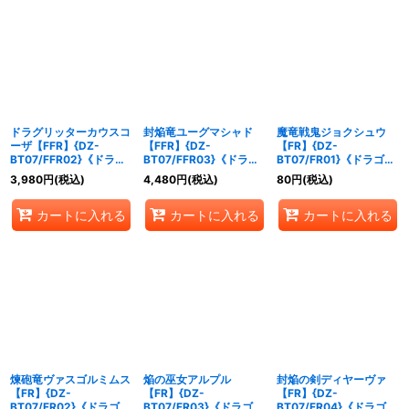
ドラグリッターカウスコ
封焔竜ユーグマシャド
魔竜戦鬼ジョクシュウ
ーザ【FFR】{DZ-
【FFR】{DZ-
【FR】{DZ-
BT07/FFR02}《ドラゴ
BT07/FFR03}《ドラゴ
BT07/FR01}《ドラゴン
ンエンパイア》
ンエンパイア》
エンパイア》
3,980
円
(税込)
4,480
円
(税込)
80
円
(税込)
カートに入れる
カートに入れる
カートに入れる
煉砲竜ヴァスゴルミムス
焔の巫女アルプル
封焔の剣ディヤーヴァ
【FR】{DZ-
【FR】{DZ-
【FR】{DZ-
BT07/FR02}《ドラゴン
BT07/FR03}《ドラゴン
BT07/FR04}《ドラゴン