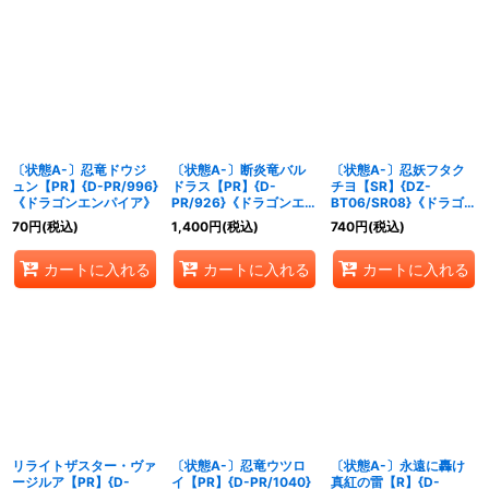
〔状態A-〕忍竜ドウジ
〔状態A-〕断炎竜バル
〔状態A-〕忍妖フタク
ュン【PR】{D-PR/996}
ドラス【PR】{D-
チヨ【SR】{DZ-
《ドラゴンエンパイア》
PR/926}《ドラゴンエン
BT06/SR08}《ドラゴン
パイア》
エンパイア》
70
円
(税込)
1,400
円
(税込)
740
円
(税込)
カートに入れる
カートに入れる
カートに入れる
リライトザスター・ヴァ
〔状態A-〕忍竜ウツロ
〔状態A-〕永遠に轟け
ージルア【PR】{D-
イ【PR】{D-PR/1040}
真紅の雷【R】{D-