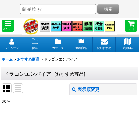
検索
メニュー
カート
マイページ
特集
カテゴリ
新着商品
問い合わせ
ご利用案内
ホーム
>
おすすめ商品
>
ドラゴンエンパイア
ドラゴンエンパイア
[
おすすめ商品
]
表示順変更
閉じる
30
件
表示数
:
並び順
: