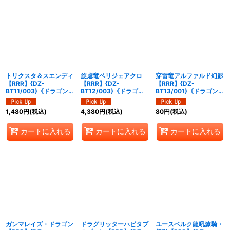
トリクスタ＆スエンディ
旋虐竜ベリジェアクロ
穿雷竜アルファルド幻影
【RRR】{DZ-
【RRR】{DZ-
【RRR】{DZ-
BT11/003}《ドラゴンエ
BT12/003}《ドラゴン
BT13/001}《ドラゴンエ
ンパイア》
エンパイア》
ンパイア》
1,480
円
(税込)
4,380
円
(税込)
80
円
(税込)
カートに入れる
カートに入れる
カートに入れる
ガンマレイズ・ドラゴン
ドラグリッターハビタブ
ユースベルク龍吼燎騎・