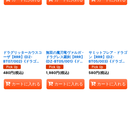
ドラグリッターカウスコ
無双の魔刃竜ヴァルガ・
サミットフレア・ドラゴ
ーザ【RRR】{DZ-
ドラグレス羅刹【RRR】
ン【RRR】{DZ-
BT07/002}《ドラゴン
{DZ-BT05/001}《ドラ
BT05/003}《ドラゴン
エンパイア》
ゴンエンパイア》
エンパイア》
480
円
(税込)
1,980
円
(税込)
580
円
(税込)
カートに入れる
カートに入れる
カートに入れる