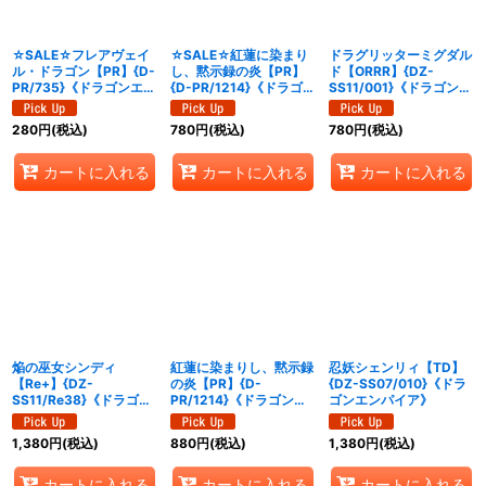
絞り込む
☆SALE☆フレアヴェイ
☆SALE☆紅蓮に染まり
ドラグリッターミグダル
ル・ドラゴン【PR】{D-
し、黙示録の炎【PR】
ド【ORRR】{DZ-
PR/735}《ドラゴンエン
{D-PR/1214}《ドラゴン
SS11/001}《ドラゴンエ
パイア》
エンパイア》
ンパイア》
280
円
(税込)
780
円
(税込)
780
円
(税込)
カートに入れる
カートに入れる
カートに入れる
焔の巫女シンディ
紅蓮に染まりし、黙示録
忍妖シェンリィ【TD】
【Re+】{DZ-
の炎【PR】{D-
{DZ-SS07/010}《ドラ
SS11/Re38}《ドラゴン
PR/1214}《ドラゴンエ
ゴンエンパイア》
エンパイア》
ンパイア》
1,380
円
(税込)
880
円
(税込)
1,380
円
(税込)
カートに入れる
カートに入れる
カートに入れる