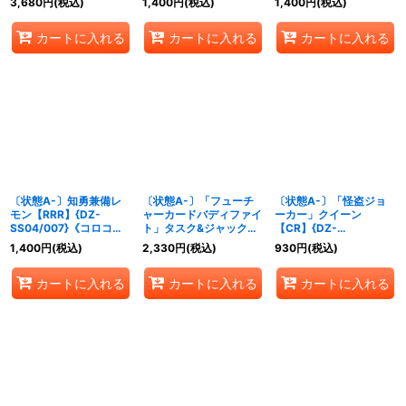
3,680
円
(税込)
1,400
円
(税込)
1,400
円
(税込)
トゲート》
ステイツ》
リ》
カートに入れる
カートに入れる
カートに入れる
〔状態A-〕知勇兼備レ
〔状態A-〕「フューチ
〔状態A-〕「怪盗ジョ
モン【RRR】{DZ-
ャーカードバディファイ
ーカー」クイーン
SS04/007}《コロコロ
ト」タスク&ジャック
【CR】{DZ-
ダークステイツ》
【CR】{DZ-
SS04/CR11}《リリカル
1,400
円
(税込)
2,330
円
(税込)
930
円
(税込)
SS04/CR14}《コロコロ
モナステリオ》
ドラゴンエンパイア》
カートに入れる
カートに入れる
カートに入れる