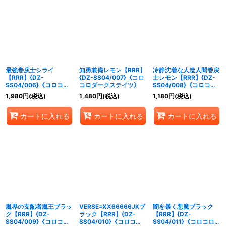
最強巻戻士シライ
知勇兼備レモン【RRR】
冷静沈着な人造人間巻戻
【RRR】{DZ-
{DZ-SS04/007}《コロ
士レモン【RRR】{DZ-
SS04/006}《コロコロ
コロダークステイツ》
SS04/008}《コロコロ
ダークステイツ》
ダークステイツ》
1,980
円
(税込)
1,480
円
(税込)
1,180
円
(税込)
カートに入れる
カートに入れる
カートに入れる
魔界の支配者魔王ブラッ
VERSE=XX66666JKブ
闇を暴く悪魔ブラック
ク【RRR】{DZ-
ラック【RRR】{DZ-
【RRR】{DZ-
SS04/009}《コロコロ
SS04/010}《コロコロ
SS04/011}《コロコロブ