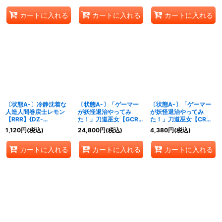
カートに入れる
カートに入れる
カートに入れる
〔状態A-〕冷静沈着な
〔状態A-〕「ゲーマー
〔状態A-〕「ゲーマー
人造人間巻戻士レモン
が妖怪退治やってみ
が妖怪退治やってみ
【RRR】{DZ-
た！」刀道巫女【GCR】
た！」刀道巫女【CR】
SS04/008}《コロコロ
{DZ-SS04/GCR08}
{DZ-SS04/CR08}《ケ
1,120
円
(税込)
24,800
円
(税込)
4,380
円
(税込)
ダークステイツ》
《ケテルサンクチュア
テルサンクチュアリ》
リ》
カートに入れる
カートに入れる
カートに入れる