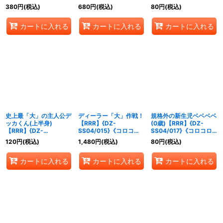
ブラントゲート》
ブラントゲート》
ラントゲート》
380
円
(税込)
680
円
(税込)
80
円
(税込)
カートに入れる
カートに入れる
カートに入れる
史上最「大」の主人公デ
ディーラー「大」作戦！
規格外の新生児ベベベベ
ッカくん(上半身)
【RRR】{DZ-
(0歳)【RRR】{DZ-
【RRR】{DZ-
SS04/015}《コロコロ
SS04/017}《コロコロ
SS04/013}《コロコロ
ケテルサンクチュアリ》
ストイケイア》
120
円
(税込)
1,480
円
(税込)
80
円
(税込)
ケテルサンクチュアリ》
カートに入れる
カートに入れる
カートに入れる