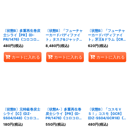
絞り込む
〔状態B〕多重再生巻戻
〔状態B〕「フューチャ
〔状態B〕「フューチャ
士シライ【PR】{D-
ーカードバディファイ
ーカードバディファイ
PR/1476}《コロコロダ
ト」タスク&ジャック
ト」牙王&ドラム【CR】
ークステイツ》
【GCR】{DZ-
{DZ-SS04/CR01}《ド
480
円
(税込)
8,480
円
(税込)
620
円
(税込)
SS04/GCR14}《コロコ
ラゴンエンパイア》
ロドラゴンエンパイア》
カートに入れる
カートに入れる
カートに入れる
〔状態B〕元特級巻戻士
〔状態A-〕多重再生巻
〔状態B〕「コスモＶ
シライ【C】{DZ-
戻士シライ【PR】{D-
Ｓ！」コスモ【GCR】
SS04/048}《コロコロ
PR/1476}《コロコロダ
{DZ-SS04/GCR18}《コ
ダークステイツ》
ークステイツ》
ロコロブラントゲート》
180
円
(税込)
550
円
(税込)
480
円
(税込)