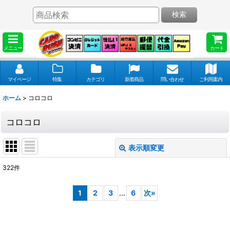
検索
メニュー
カート
マイページ
特集
カテゴリ
新着商品
問い合わせ
ご利用案内
ホーム
>
コロコロ
コロコロ
表示順変更
閉じる
322
件
表示数
:
1
2
3
...
6
次
»
並び順
: