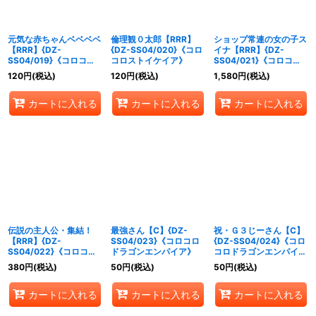
元気な赤ちゃんベベベベ
倫理観０太郎【RRR】
ショップ常連の女の子ス
【RRR】{DZ-
{DZ-SS04/020}《コロ
イナ【RRR】{DZ-
SS04/019}《コロコロ
コロストイケイア》
SS04/021}《コロコロ
ストイケイア》
リリカルモナステリオ》
120
円
(税込)
120
円
(税込)
1,580
円
(税込)
カートに入れる
カートに入れる
カートに入れる
伝説の主人公・集結！
最強さん【C】{DZ-
祝・Ｇ３じーさん【C】
【RRR】{DZ-
SS04/023}《コロコロ
{DZ-SS04/024}《コロ
SS04/022}《コロコ
ドラゴンエンパイア》
コロドラゴンエンパイ
ロ》
ア》
380
円
(税込)
50
円
(税込)
50
円
(税込)
カートに入れる
カートに入れる
カートに入れる