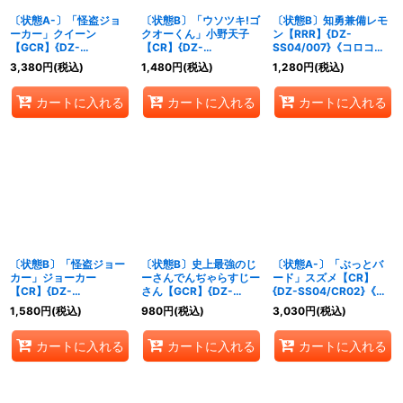
〔状態A-〕「怪盗ジョ
〔状態B〕「ウソツキ!ゴ
〔状態B〕知勇兼備レモ
ーカー」クイーン
クオーくん」小野天子
ン【RRR】{DZ-
【GCR】{DZ-
【CR】{DZ-
SS04/007}《コロコロ
SS04/GCR11}《リリカ
SS04/CR20}《コロコ
ダークステイツ》
3,380
円
(税込)
1,480
円
(税込)
1,280
円
(税込)
ルモナステリオ》
ロケテルサンクチュア
リ》
カートに入れる
カートに入れる
カートに入れる
〔状態B〕「怪盗ジョー
〔状態B〕史上最強のじ
〔状態A-〕「ぶっとバ
カー」ジョーカー
ーさんでんぢゃらすじー
ード」スズメ【CR】
【CR】{DZ-
さん【GCR】{DZ-
{DZ-SS04/CR02}《ド
SS04/CR27}《その他》
SS04/GCR13}《コロコ
ラゴンエンパイア》
1,580
円
(税込)
980
円
(税込)
3,030
円
(税込)
ロドラゴンエンパイア》
カートに入れる
カートに入れる
カートに入れる