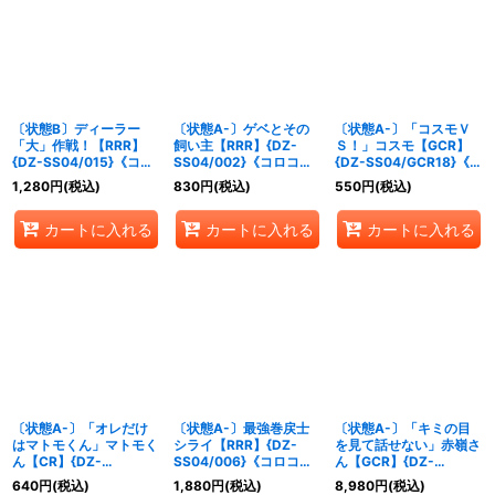
〔状態B〕ディーラー
〔状態A-〕ゲベとその
〔状態A-〕「コスモＶ
「大」作戦！【RRR】
飼い主【RRR】{DZ-
Ｓ！」コスモ【GCR】
{DZ-SS04/015}《コロ
SS04/002}《コロコロ
{DZ-SS04/GCR18}《コ
コロケテルサンクチュア
ドラゴンエンパイア》
ロコロブラントゲート》
1,280
円
(税込)
830
円
(税込)
550
円
(税込)
リ》
カートに入れる
カートに入れる
カートに入れる
〔状態A-〕「オレだけ
〔状態A-〕最強巻戻士
〔状態A-〕「キミの目
はマトモくん」マトモく
シライ【RRR】{DZ-
を見て話せない」赤嶺さ
ん【CR】{DZ-
SS04/006}《コロコロ
ん【GCR】{DZ-
SS04/CR09}《ストイ
ダークステイツ》
SS04/GCR12}《リリカ
640
円
(税込)
1,880
円
(税込)
8,980
円
(税込)
ケイア》
ルモナステリオ》