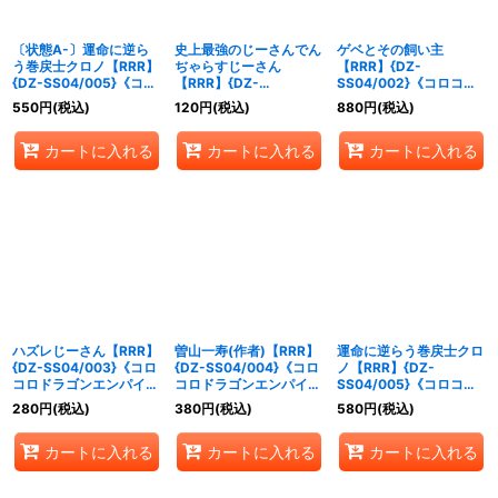
〔状態A-〕運命に逆ら
史上最強のじーさんでん
ゲベとその飼い主
う巻戻士クロノ【RRR】
ぢゃらすじーさん
【RRR】{DZ-
{DZ-SS04/005}《コロ
【RRR】{DZ-
SS04/002}《コロコロ
コロダークステイツ》
SS04/001}《コロコロ
ドラゴンエンパイア》
550
円
(税込)
120
円
(税込)
880
円
(税込)
ドラゴンエンパイア》
カートに入れる
カートに入れる
カートに入れる
ハズレじーさん【RRR】
曽山一寿(作者)【RRR】
運命に逆らう巻戻士クロ
{DZ-SS04/003}《コロ
{DZ-SS04/004}《コロ
ノ【RRR】{DZ-
コロドラゴンエンパイ
コロドラゴンエンパイ
SS04/005}《コロコロ
ア》
ア》
ダークステイツ》
280
円
(税込)
380
円
(税込)
580
円
(税込)
カートに入れる
カートに入れる
カートに入れる