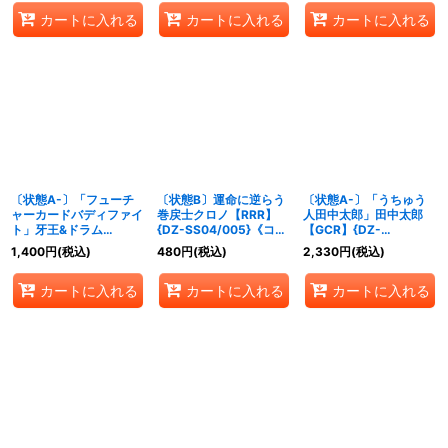
カートに入れる
カートに入れる
カートに入れる
〔状態A-〕「フューチ
〔状態B〕運命に逆らう
〔状態A-〕「うちゅう
ャーカードバディファイ
巻戻士クロノ【RRR】
人田中太郎」田中太郎
ト」牙王&ドラム
{DZ-SS04/005}《コロ
【GCR】{DZ-
【GCR】{DZ-
コロダークステイツ》
SS04/GCR05}《ブラン
1,400
円
(税込)
480
円
(税込)
2,330
円
(税込)
SS04/GCR01}《ドラゴ
トゲート》
ンエンパイア》
カートに入れる
カートに入れる
カートに入れる