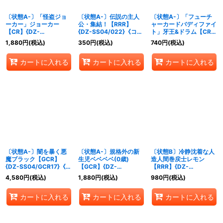
〔状態A-〕「怪盗ジョ
〔状態A-〕伝説の主人
〔状態A-〕「フューチ
ーカー」ジョーカー
公・集結！【RRR】
ャーカードバディファイ
【CR】{DZ-
{DZ-SS04/022}《コロ
ト」牙王&ドラム【CR】
SS04/CR27}《その他》
コロ》
{DZ-SS04/CR01}《ド
1,880
円
(税込)
350
円
(税込)
740
円
(税込)
ラゴンエンパイア》
カートに入れる
カートに入れる
カートに入れる
〔状態A-〕闇を暴く悪
〔状態A-〕規格外の新
〔状態B〕冷静沈着な人
魔ブラック【GCR】
生児ベベベベ(0歳)
造人間巻戻士レモン
{DZ-SS04/GCR17}《コ
【GCR】{DZ-
【RRR】{DZ-
ロコロブラントゲート》
SS04/GCR22}《コロコ
SS04/008}《コロコロ
4,580
円
(税込)
1,880
円
(税込)
980
円
(税込)
ロストイケイア》
ダークステイツ》
カートに入れる
カートに入れる
カートに入れる