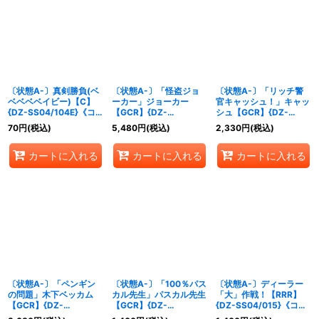
〔状態A-〕真剣勝負(ベ
〔状態A-〕「怪盗ジョ
〔状態A-〕「リッチ警
ベベベベイビー)【C】
ーカー」ジョーカー
官キャッシュ！」キャッ
{DZ-SS04/104E}《コ
【GCR】{DZ-
シュ【GCR】{DZ-
ロコロ》
SS04/GCR27}《その
SS04/GCR07}《ケテル
70
円
(税込)
5,480
円
(税込)
2,330
円
(税込)
他》
サンクチュアリ》
カートに入れる
カートに入れる
カートに入れる
〔状態A-〕「ペンギン
〔状態A-〕「100％パス
〔状態A-〕ディーラー
の問題」木下ベッカム
カル先生」パスカル先生
「大」作戦！【RRR】
【GCR】{DZ-
【GCR】{DZ-
{DZ-SS04/015}《コロ
SS04/GCR06}《ブラン
SS04/GCR04}《ダーク
コロケテルサンクチュア