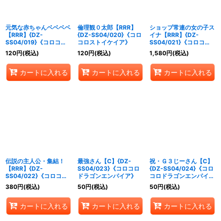
元気な赤ちゃんベベベベ
倫理観０太郎【RRR】
ショップ常連の女の子ス
【RRR】{DZ-
{DZ-SS04/020}《コロ
イナ【RRR】{DZ-
SS04/019}《コロコロ
コロストイケイア》
SS04/021}《コロコロ
ストイケイア》
リリカルモナステリオ》
120
円
(税込)
120
円
(税込)
1,580
円
(税込)
カートに入れる
カートに入れる
カートに入れる
伝説の主人公・集結！
最強さん【C】{DZ-
祝・Ｇ３じーさん【C】
【RRR】{DZ-
SS04/023}《コロコロ
{DZ-SS04/024}《コロ
SS04/022}《コロコ
ドラゴンエンパイア》
コロドラゴンエンパイ
ロ》
ア》
380
円
(税込)
50
円
(税込)
50
円
(税込)
カートに入れる
カートに入れる
カートに入れる