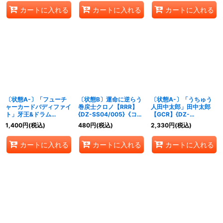
カートに入れる
カートに入れる
カートに入れる
〔状態A-〕「フューチ
〔状態B〕運命に逆らう
〔状態A-〕「うちゅう
ャーカードバディファイ
巻戻士クロノ【RRR】
人田中太郎」田中太郎
ト」牙王&ドラム
{DZ-SS04/005}《コロ
【GCR】{DZ-
【GCR】{DZ-
コロダークステイツ》
SS04/GCR05}《ブラン
1,400
円
(税込)
480
円
(税込)
2,330
円
(税込)
SS04/GCR01}《ドラゴ
トゲート》
ンエンパイア》
カートに入れる
カートに入れる
カートに入れる