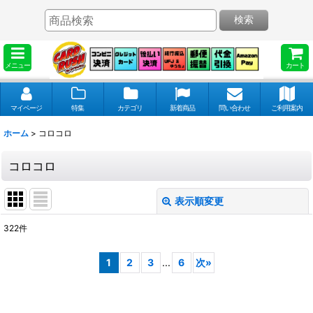
検索
メニュー
カート
マイページ
特集
カテゴリ
新着商品
問い合わせ
ご利用案内
ホーム
>
コロコロ
コロコロ
表示順変更
閉じる
322
件
表示数
:
1
2
3
...
6
次
»
並び順
: