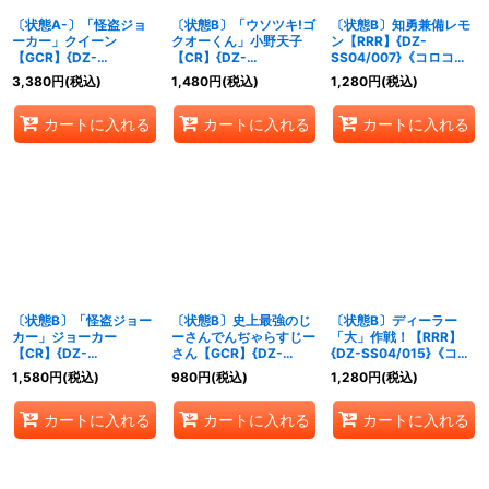
〔状態A-〕「怪盗ジョ
〔状態B〕「ウソツキ!ゴ
〔状態B〕知勇兼備レモ
ーカー」クイーン
クオーくん」小野天子
ン【RRR】{DZ-
【GCR】{DZ-
【CR】{DZ-
SS04/007}《コロコロ
SS04/GCR11}《リリカ
SS04/CR20}《コロコ
ダークステイツ》
3,380
円
(税込)
1,480
円
(税込)
1,280
円
(税込)
ルモナステリオ》
ロケテルサンクチュア
リ》
カートに入れる
カートに入れる
カートに入れる
〔状態B〕「怪盗ジョー
〔状態B〕史上最強のじ
〔状態B〕ディーラー
カー」ジョーカー
ーさんでんぢゃらすじー
「大」作戦！【RRR】
【CR】{DZ-
さん【GCR】{DZ-
{DZ-SS04/015}《コロ
SS04/CR27}《その他》
SS04/GCR13}《コロコ
コロケテルサンクチュア
1,580
円
(税込)
980
円
(税込)
1,280
円
(税込)
ロドラゴンエンパイア》
リ》
カートに入れる
カートに入れる
カートに入れる