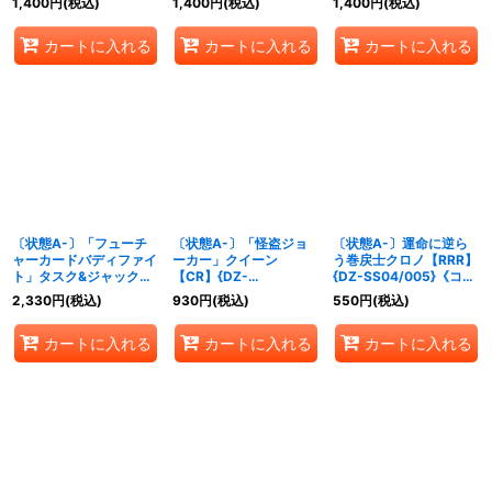
1,400
円
(税込)
1,400
円
(税込)
1,400
円
(税込)
ステイツ》
リ》
カートに入れる
カートに入れる
カートに入れる
〔状態A-〕「フューチ
〔状態A-〕「怪盗ジョ
〔状態A-〕運命に逆ら
ャーカードバディファイ
ーカー」クイーン
う巻戻士クロノ【RRR】
ト」タスク&ジャック
【CR】{DZ-
{DZ-SS04/005}《コロ
【CR】{DZ-
SS04/CR11}《リリカル
コロダークステイツ》
2,330
円
(税込)
930
円
(税込)
550
円
(税込)
SS04/CR14}《コロコロ
モナステリオ》
ドラゴンエンパイア》
カートに入れる
カートに入れる
カートに入れる