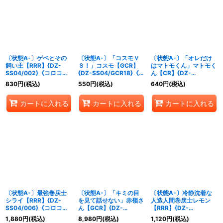
〔状態A-〕ゲベとその
〔状態A-〕「コスモＶ
〔状態A-〕「オレだけ
飼い主【RRR】{DZ-
Ｓ！」コスモ【GCR】
はマトモくん」マトモく
SS04/002}《コロコロ
{DZ-SS04/GCR18}《コ
ん【CR】{DZ-
ドラゴンエンパイア》
ロコロブラントゲート》
SS04/CR09}《ストイ
830
円
(税込)
550
円
(税込)
640
円
(税込)
ケイア》
カートに入れる
カートに入れる
カートに入れる
〔状態A-〕最強巻戻士
〔状態A-〕「キミの目
〔状態A-〕冷静沈着な
シライ【RRR】{DZ-
を見て話せない」赤嶺さ
人造人間巻戻士レモン
SS04/006}《コロコロ
ん【GCR】{DZ-
【RRR】{DZ-
ダークステイツ》
SS04/GCR12}《リリカ
SS04/008}《コロコロ
1,880
円
(税込)
8,980
円
(税込)
1,120
円
(税込)
ルモナステリオ》
ダークステイツ》