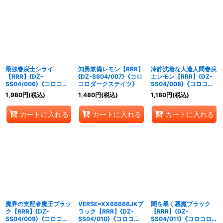
最強巻戻士シライ
知勇兼備レモン【RRR】
冷静沈着な人造人間巻戻
【RRR】{DZ-
{DZ-SS04/007}《コロ
士レモン【RRR】{DZ-
SS04/006}《コロコロ
コロダークステイツ》
SS04/008}《コロコロ
ダークステイツ》
ダークステイツ》
1,980
円
(税込)
1,480
円
(税込)
1,180
円
(税込)
カートに入れる
カートに入れる
カートに入れる
魔界の支配者魔王ブラッ
VERSE=XX66666JKブ
闇を暴く悪魔ブラック
ク【RRR】{DZ-
ラック【RRR】{DZ-
【RRR】{DZ-
SS04/009}《コロコロ
SS04/010}《コロコロ
SS04/011}《コロコロブ