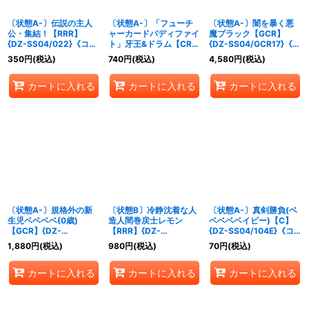
〔状態A-〕伝説の主人
〔状態A-〕「フューチ
〔状態A-〕闇を暴く悪
公・集結！【RRR】
ャーカードバディファイ
魔ブラック【GCR】
{DZ-SS04/022}《コロ
ト」牙王&ドラム【CR】
{DZ-SS04/GCR17}《コ
コロ》
{DZ-SS04/CR01}《ド
ロコロブラントゲート》
350
円
(税込)
740
円
(税込)
4,580
円
(税込)
ラゴンエンパイア》
カートに入れる
カートに入れる
カートに入れる
〔状態A-〕規格外の新
〔状態B〕冷静沈着な人
〔状態A-〕真剣勝負(ベ
生児ベベベベ(0歳)
造人間巻戻士レモン
ベベベベイビー)【C】
【GCR】{DZ-
【RRR】{DZ-
{DZ-SS04/104E}《コ
SS04/GCR22}《コロコ
SS04/008}《コロコロ
ロコロ》
1,880
円
(税込)
980
円
(税込)
70
円
(税込)
ロストイケイア》
ダークステイツ》
カートに入れる
カートに入れる
カートに入れる