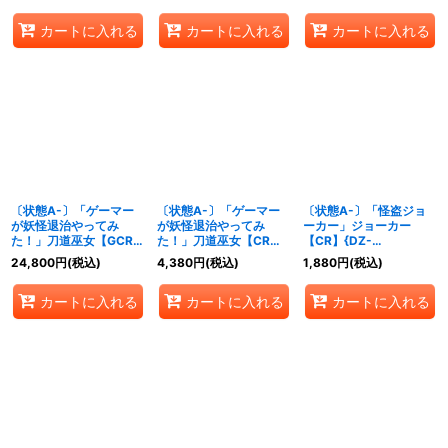
カートに入れる
カートに入れる
カートに入れる
〔状態A-〕「ゲーマー
〔状態A-〕「ゲーマー
〔状態A-〕「怪盗ジョ
が妖怪退治やってみ
が妖怪退治やってみ
ーカー」ジョーカー
た！」刀道巫女【GCR】
た！」刀道巫女【CR】
【CR】{DZ-
{DZ-SS04/GCR08}
{DZ-SS04/CR08}《ケ
SS04/CR27}《その他》
24,800
円
(税込)
4,380
円
(税込)
1,880
円
(税込)
《ケテルサンクチュア
テルサンクチュアリ》
リ》
カートに入れる
カートに入れる
カートに入れる