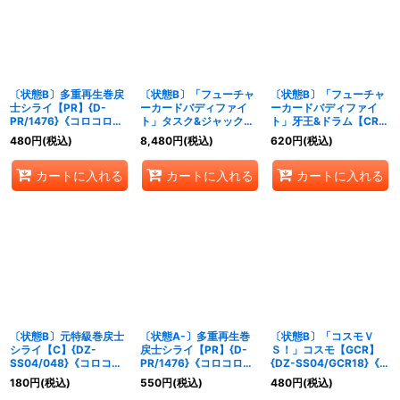
絞り込む
〔状態B〕多重再生巻戻
〔状態B〕「フューチャ
〔状態B〕「フューチャ
士シライ【PR】{D-
ーカードバディファイ
ーカードバディファイ
PR/1476}《コロコロダ
ト」タスク&ジャック
ト」牙王&ドラム【CR】
ークステイツ》
【GCR】{DZ-
{DZ-SS04/CR01}《ド
480
円
(税込)
8,480
円
(税込)
620
円
(税込)
SS04/GCR14}《コロコ
ラゴンエンパイア》
ロドラゴンエンパイア》
カートに入れる
カートに入れる
カートに入れる
〔状態B〕元特級巻戻士
〔状態A-〕多重再生巻
〔状態B〕「コスモＶ
シライ【C】{DZ-
戻士シライ【PR】{D-
Ｓ！」コスモ【GCR】
SS04/048}《コロコロ
PR/1476}《コロコロダ
{DZ-SS04/GCR18}《コ
ダークステイツ》
ークステイツ》
ロコロブラントゲート》
180
円
(税込)
550
円
(税込)
480
円
(税込)