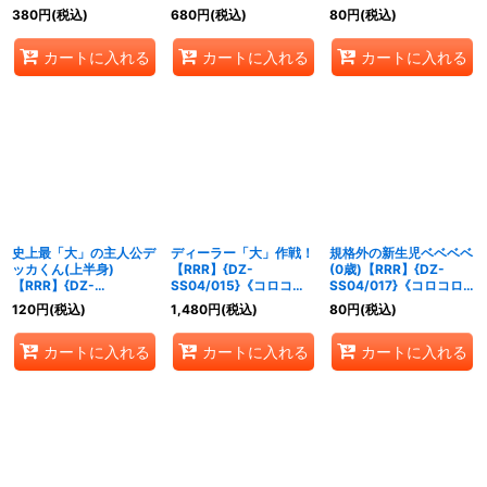
ブラントゲート》
ブラントゲート》
ラントゲート》
380
円
(税込)
680
円
(税込)
80
円
(税込)
カートに入れる
カートに入れる
カートに入れる
史上最「大」の主人公デ
ディーラー「大」作戦！
規格外の新生児ベベベベ
ッカくん(上半身)
【RRR】{DZ-
(0歳)【RRR】{DZ-
【RRR】{DZ-
SS04/015}《コロコロ
SS04/017}《コロコロ
SS04/013}《コロコロ
ケテルサンクチュアリ》
ストイケイア》
120
円
(税込)
1,480
円
(税込)
80
円
(税込)
ケテルサンクチュアリ》
カートに入れる
カートに入れる
カートに入れる