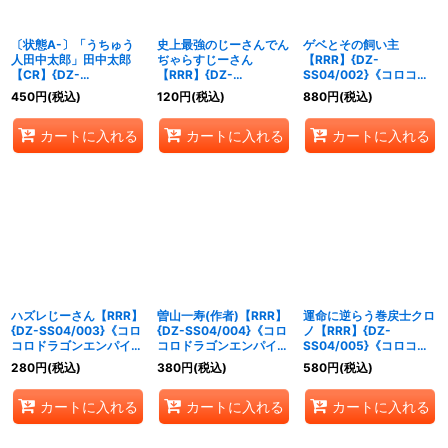
〔状態A-〕「うちゅう
史上最強のじーさんでん
ゲベとその飼い主
人田中太郎」田中太郎
ぢゃらすじーさん
【RRR】{DZ-
【CR】{DZ-
【RRR】{DZ-
SS04/002}《コロコロ
SS04/CR05}《ブラン
SS04/001}《コロコロ
ドラゴンエンパイア》
450
円
(税込)
120
円
(税込)
880
円
(税込)
トゲート》
ドラゴンエンパイア》
カートに入れる
カートに入れる
カートに入れる
ハズレじーさん【RRR】
曽山一寿(作者)【RRR】
運命に逆らう巻戻士クロ
{DZ-SS04/003}《コロ
{DZ-SS04/004}《コロ
ノ【RRR】{DZ-
コロドラゴンエンパイ
コロドラゴンエンパイ
SS04/005}《コロコロ
ア》
ア》
ダークステイツ》
280
円
(税込)
380
円
(税込)
580
円
(税込)
カートに入れる
カートに入れる
カートに入れる