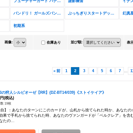
フューチャーカード バディファイト ディザスターフォース
虚影襲雷
バンドリ！ ガールズバンドパーティ！
ぶっちぎりスタートデッキ 聖域の光剣士＆帝国の暴竜
幻真
初期系
画像
:
並び順
:
在庫あり
表
«
前
1
2
3
4
5
6
7
...
1
和の狩人シルビオーゼ【RR】{DZ-BT14/039}《ストイケイア》
0円
(税込)
数 19枚
自】：あなたのターンにこのカードが、山札から捨てられた時か、あなたの
効果で手札から捨てられた時、あなたのヴァンガードが「ベルクレア」を含
なたの…