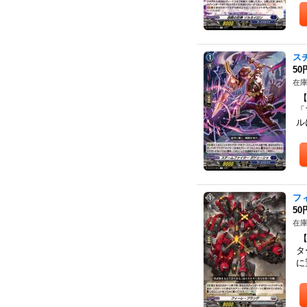
ス
50
在庫
【
「
ル
フ
50
在庫
【
タ
に