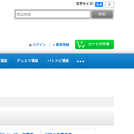
文字サイズ
:
0
カートの中身
ログイン
新規登録
カ通販
デュエマ通販
バトスピ通販