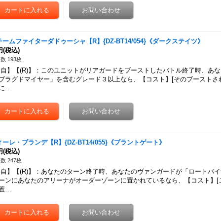
チームファイターダドゥーシャ【R】{DZ-BT14/054}《ダークステイツ》
円
(税込)
数 193枚
自】【(R)】：このユニットがリアガードをブーストしたバトル終了時、あ
ブラグドマイヤー」を含むグレード３以上なら、【コスト】[そのブーストさ
に…
ィーレ・ブランデ【R】{DZ-BT14/055}《ブラントゲート》
円
(税込)
数 247枚
自】【(R)】：あなたのターン終了時、あなたのヴァンガードが「ロートバ
ーンにあなたのアリーナがオーダーゾーンに置かれているなら、【コスト】[
置…