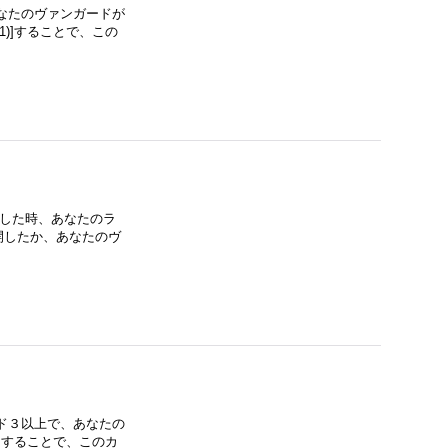
なたのヴァンガードが
)]することで、この
トした時、あなたのラ
開したか、あなたのヴ
ド３以上で、あなたの
]することで、このカ