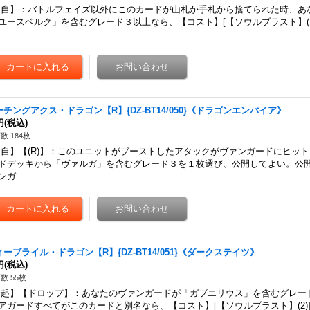
自】：バトルフェイズ以外にこのカードが山札か手札から捨てられた時、あ
ユースベルク」を含むグレード３以上なら、【コスト】[【ソウルブラスト】(1
…
ーチングアクス・ドラゴン【R】{DZ-BT14/050}《ドラゴンエンパイア》
円
(税込)
数 184枚
自】【(R)】：このユニットがブーストしたアタックがヴァンガードにヒッ
ドデッキから「ヴァルガ」を含むグレード３を１枚選び、公開してよい。公
ンガ…
ィーブライル・ドラゴン【R】{DZ-BT14/051}《ダークステイツ》
円
(税込)
数 55枚
起】【ドロップ】：あなたのヴァンガードが「ガブエリウス」を含むグレー
アガードすべてがこのカードと別名なら、【コスト】[【ソウルブラスト】(2)