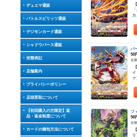
【
デュエマ通販
「
カ
バトルスピリッツ通販
デジモンカード通販
シャドウバース通販
パ
50
状態表記
在庫
【
店舗案内
イ
ァ
プライバシーポリシー
店頭受取について
【初回購入の方限定】返
フ
品・返金制度について
50
在庫
カードの梱包方法について
【
リ