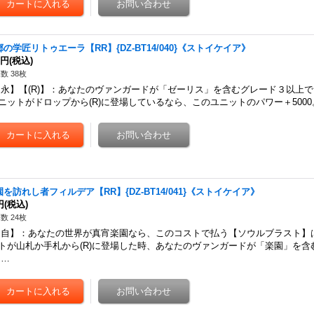
郷の学匠リトゥエーラ【RR】{DZ-BT14/040}《ストイケイア》
0円
(税込)
数 38枚
永】【(R)】：あなたのヴァンガードが「ゼーリス」を含むグレード３以上
ニットがドロップから(R)に登場しているなら、このユニットのパワー＋5000
園を訪れし者フィルデア【RR】{DZ-BT14/041}《ストイケイア》
円
(税込)
数 24枚
自】：あなたの世界が真宵楽園なら、このコストで払う【ソウルブラスト】は
トが山札か手札から(R)に登場した時、あなたのヴァンガードが「楽園」を含
【…