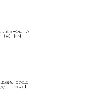
で、このターンにこの
。【自】【(R)】…
(1)減る。このユニ
むなら、【コスト】