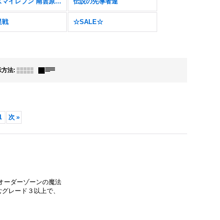
イナズマイレブン 南雲原中＆雷門中クロニクル
伝説の先導者達
星戦
☆SALE☆
示方法
:
1
次
»
オーダーゾーンの魔法
むグレード３以上で、