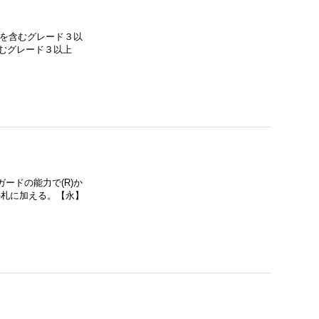
」を含むグレード３以
含むグレード３以上
ードの能力で(R)か
手札に加える。【永】