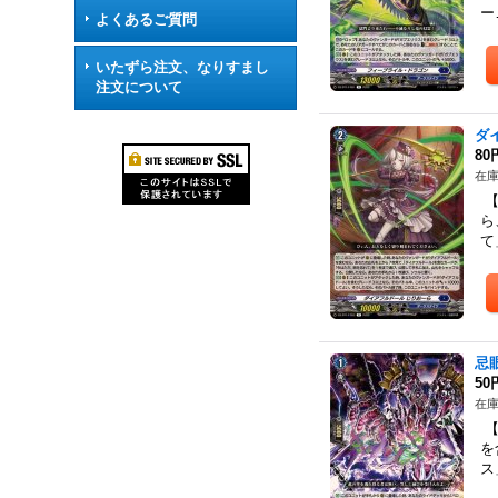
ー
よくあるご質問
いたずら注文、なりすまし
注文について
ダ
80
在庫
【
ら
て
忌
50
在庫
【
を
ス