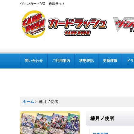
ヴァンガード/VG 通販サイト
問い合わせ
ご利用案内
状態表記
更新情報
ドラ
ホーム
>
赫月ノ使者
赫月ノ使者