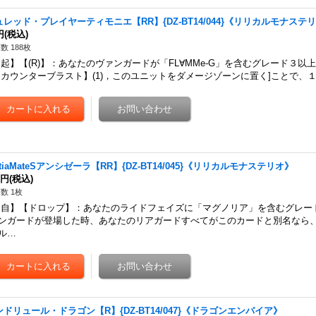
ュレッド・プレイヤーティモニエ【RR】{DZ-BT14/044}《リリカルモナステ
円
(税込)
数 188枚
起】【(R)】：あなたのヴァンガードが「FL∀MMe-G」を含むグレード３以
【カウンターブラスト】(1)，このユニットをダメージゾーンに置く]ことで、
ttiaMateSアンシゼーラ【RR】{DZ-BT14/045}《リリカルモナステリオ》
0円
(税込)
数 1枚
自】【ドロップ】：あなたのライドフェイズに「マグノリア」を含むグレー
ンガードが登場した時、あなたのリアガードすべてがこのカードと別名なら、こ
ル…
ンドリュール・ドラゴン【R】{DZ-BT14/047}《ドラゴンエンパイア》