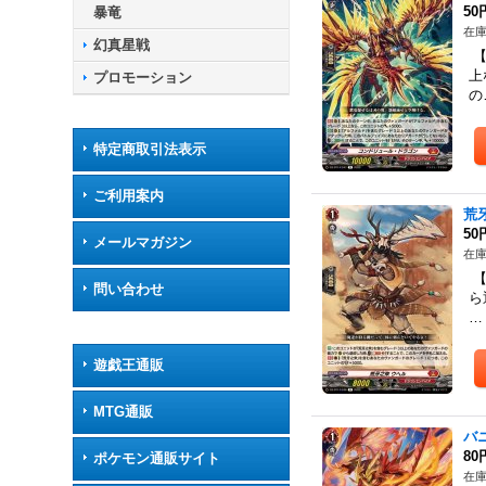
50
暴竜
在庫
幻真星戦
【
上
プロモーション
の
特定商取引法表示
ご利用案内
荒
50
メールマガジン
在庫
【
問い合わせ
ら
…
遊戯王通販
MTG通販
バ
80
ポケモン通販サイト
在庫