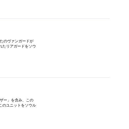
なたのヴァンガードが
れたリアガードをソウ
イザー」を含み、この
このユニットをソウル