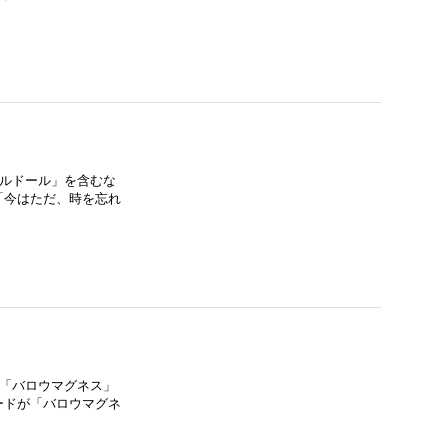
フルドール」を含むな
「今はただ、時を忘れ
ら「バロウマグネス」
ードが「バロウマグネ