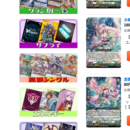
水
18
在庫
【
ユ
楽
80
在庫
【
ッ
[