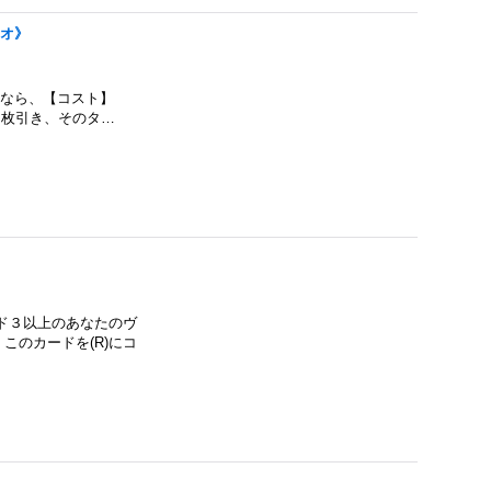
リオ》
上なら、【コスト】
１枚引き、そのタ…
ド３以上のあなたのヴ
のカードを(R)にコ