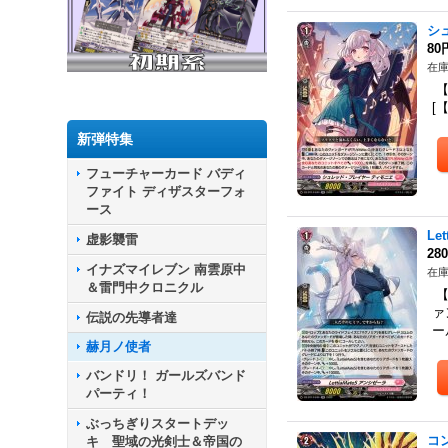
シ
80
在庫
【
[
新弾特集
フューチャーカード バディ
ファイト ディザスターフォ
ース
Le
虚影襲雷
28
イナズマイレブン 南雲原中
在庫
＆雷門中クロニクル
【
ァ
伝説の先導者達
ー
赫月ノ使者
バンドリ！ ガールズバンド
パーティ！
ぶっちぎりスタートデッ
コ
キ 聖域の光剣士＆帝国の