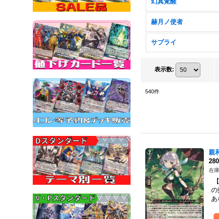
幻真覚醒
赫月ノ使者
サプライ
表示数
:
540
件
親
28
在庫
【
の
あ