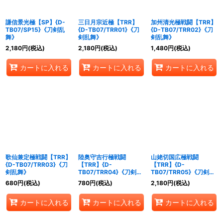
謙信景光極【SP】{D-
三日月宗近極【TRR】
加州清光極戦闘【TRR】
TB07/SP15}《刀剣乱
{D-TB07/TRR01}《刀
{D-TB07/TRR02}《刀
舞》
剣乱舞》
剣乱舞》
2,180
円
(税込)
2,180
円
(税込)
1,480
円
(税込)
カートに入れる
カートに入れる
カートに入れる
歌仙兼定極戦闘【TRR】
陸奥守吉行極戦闘
山姥切国広極戦闘
{D-TB07/TRR03}《刀
【TRR】{D-
【TRR】{D-
剣乱舞》
TB07/TRR04}《刀剣乱
TB07/TRR05}《刀剣乱
舞》
舞》
680
円
(税込)
780
円
(税込)
2,180
円
(税込)
カートに入れる
カートに入れる
カートに入れる