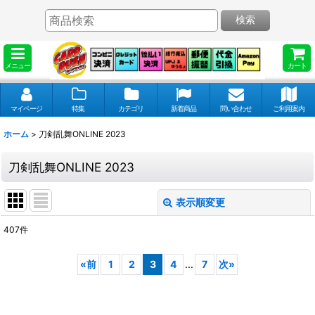
検索
メニュー
カート
マイページ
特集
カテゴリ
新着商品
問い合わせ
ご利用案内
ホーム
>
刀剣乱舞ONLINE 2023
刀剣乱舞ONLINE 2023
表示順変更
閉じる
407
件
表示数
:
«
前
1
2
3
4
...
7
次
»
並び順
: