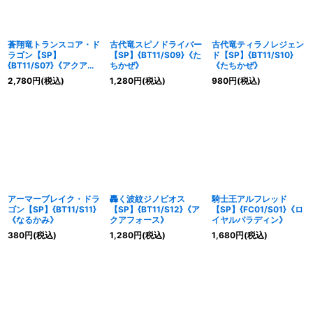
蒼翔竜トランスコア・ド
古代竜スピノドライバー
古代竜ティラノレジェン
ラゴン【SP】
【SP】{BT11/S09}《た
ド【SP】{BT11/S10}
{BT11/S07}《アクアフ
ちかぜ》
《たちかぜ》
ォース》
2,780
円
(税込)
1,280
円
(税込)
980
円
(税込)
アーマーブレイク・ドラ
轟く波紋ジノビオス
騎士王アルフレッド
ゴン【SP】{BT11/S11}
【SP】{BT11/S12}《ア
【SP】{FC01/S01}《ロ
《なるかみ》
クアフォース》
イヤルパラディン》
380
円
(税込)
1,280
円
(税込)
1,680
円
(税込)