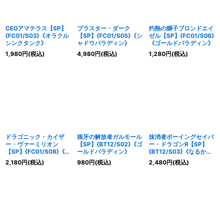
CEOアマテラス【SP】
ブラスター・ダーク
灼熱の獅子ブロンドエイ
{FC01/S03}《オラクル
【SP】{FC01/S05}《シ
ゼル【SP】{FC01/S06}
シンクタンク》
ャドウパラディン》
《ゴールドパラディン》
1,980
円
(税込)
4,980
円
(税込)
1,280
円
(税込)
ドラゴニック・カイザ
狼牙の解放者ガルモール
抹消者ボーイングセイバ
ー・ヴァーミリオン
【SP】{BT12/S02}《ゴ
ー・ドラゴンЯ【SP】
【SP】{FC01/S08}《な
ールドパラディン》
{BT12/S03}《なるか
るかみ》
み》
2,180
円
(税込)
980
円
(税込)
2,480
円
(税込)