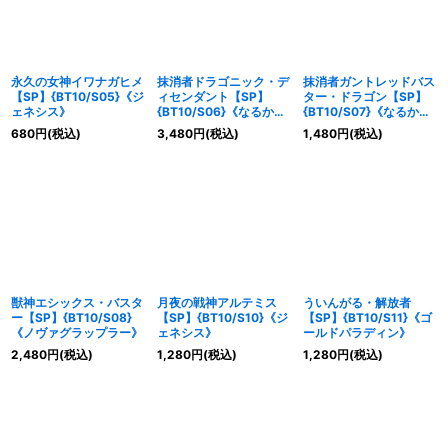
永久の女神イワナガヒメ
抹消者ドラゴニック・デ
抹消者ガントレッドバス
【SP】{BT10/S05}《ジ
ィセンダント【SP】
ター・ドラゴン【SP】
ェネシス》
{BT10/S06}《なるか
{BT10/S07}《なるか
み》
み》
680
円
(税込)
3,480
円
(税込)
1,480
円
(税込)
獣神エシックス・バスタ
月夜の戦神アルテミス
ういんがる・解放者
ー【SP】{BT10/S08}
【SP】{BT10/S10}《ジ
【SP】{BT10/S11}《ゴ
《ノヴァグラップラー》
ェネシス》
ールドパラディン》
2,480
円
(税込)
1,280
円
(税込)
1,280
円
(税込)