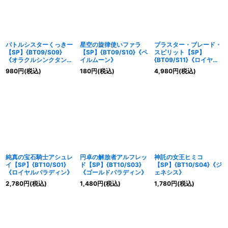
バトルシスターくっきー
星空の旋律使いファラ
ブラスター・ブレード・
【SP】{BT09/S09}
【SP】{BT09/S10}《ペ
スピリット【SP】
《オラクルシンクタン
イルムーン》
{BT09/S11}《ロイヤル
ク》
パラディン》
980
円
(税込)
180
円
(税込)
4,980
円
(税込)
純真の宝石騎士アシュレ
円卓の解放者アルフレッ
神託の女王ヒミコ
イ【SP】{BT10/S01}
ド【SP】{BT10/S03}
【SP】{BT10/S04}《ジ
《ロイヤルパラディン》
《ゴールドパラディン》
ェネシス》
2,780
円
(税込)
1,480
円
(税込)
1,780
円
(税込)