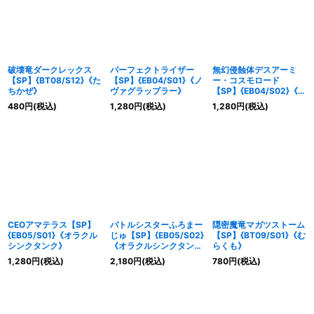
破壊竜ダークレックス
パーフェクトライザー
無幻侵蝕体デスアーミ
【SP】{BT08/S12}《た
【SP】{EB04/S01}《ノ
ー・コスモロード
ちかぜ》
ヴァグラップラー》
【SP】{EB04/S02}《ノ
ヴァグラップラー》
480
円
(税込)
1,280
円
(税込)
1,280
円
(税込)
CEOアマテラス【SP】
バトルシスターふろまー
隠密魔竜マガツストーム
{EB05/S01}《オラクル
じゅ【SP】{EB05/S02}
【SP】{BT09/S01}《む
シンクタンク》
《オラクルシンクタン
らくも》
ク》
1,280
円
(税込)
2,180
円
(税込)
780
円
(税込)