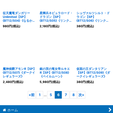
征天魔竜ダンガリー
星輝兵ネビュラロード・
シュヴァルツシルト・ド
Unlimited【SP】
ドラゴン【SP】
ラゴン【SP】
{BT12/S04}《なるか
{BT12/S05}《リンクジ
{BT12/S06}《リンクジ
み》
ョーカー》
ョーカー》
980
円
(税込)
2,180
円
(税込)
380
円
(税込)
魔神侯爵アモンЯ【SP】
銀の茨の竜女帝ルキエ
仮面の王ダンタリアン
{BT12/S07}《ダークイ
Я【SP】{BT12/S08}
【SP】{BT12/S09}《ダ
レギュラーズ》
《ペイルムーン》
ークイレギュラーズ》
2,480
円
(税込)
5,980
円
(税込)
380
円
(税込)
«
前
1
...
5
6
7
8
次
»
ホーム