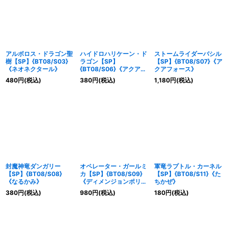
絞り込む
アルボロス・ドラゴン聖
ハイドロハリケーン・ド
ストームライダーバシル
樹【SP】{BT08/S03}
ラゴン【SP】
【SP】{BT08/S07}《ア
《ネオネクタール》
{BT08/S06}《アクアフ
クアフォース》
ォース》
480
円
(税込)
380
円
(税込)
1,180
円
(税込)
封魔神竜ダンガリー
オペレーター・ガールミ
軍竜ラプトル・カーネル
【SP】{BT08/S08}
カ【SP】{BT08/S09}
【SP】{BT08/S11}《た
《なるかみ》
《ディメンジョンポリ
ちかぜ》
ス》
380
円
(税込)
980
円
(税込)
180
円
(税込)