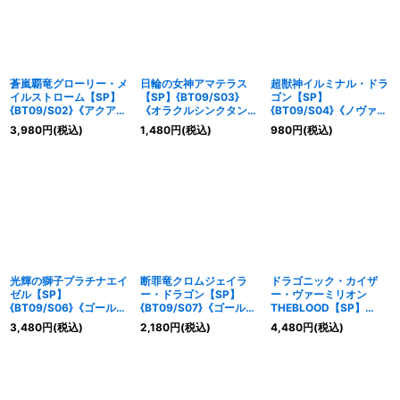
蒼嵐覇竜グローリー・メ
日輪の女神アマテラス
超獣神イルミナル・ドラ
イルストローム【SP】
【SP】{BT09/S03}
ゴン【SP】
{BT09/S02}《アクアフ
《オラクルシンクタン
{BT09/S04}《ノヴァグ
ォース》
ク》
ラップラー》
3,980
円
(税込)
1,480
円
(税込)
980
円
(税込)
光輝の獅子プラチナエイ
断罪竜クロムジェイラ
ドラゴニック・カイザ
ゼル【SP】
ー・ドラゴン【SP】
ー・ヴァーミリオン
{BT09/S06}《ゴールド
{BT09/S07}《ゴールド
THEBLOOD【SP】
パラディン》
パラディン》
{BT09/S08}《なるか
3,480
円
(税込)
2,180
円
(税込)
4,480
円
(税込)
み》