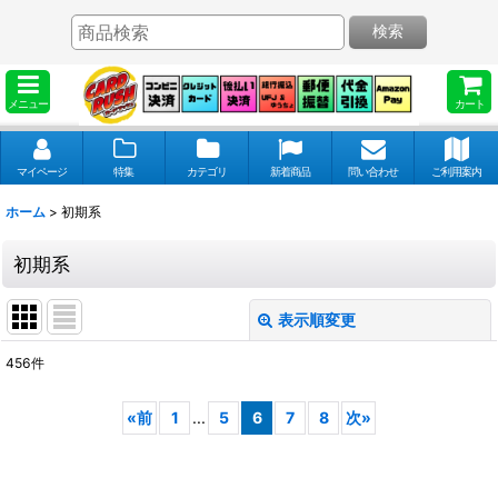
検索
メニュー
カート
マイページ
特集
カテゴリ
新着商品
問い合わせ
ご利用案内
ホーム
>
初期系
初期系
表示順変更
閉じる
456
件
表示数
:
«
前
1
...
5
6
7
8
次
»
並び順
: