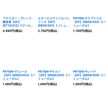
ブラスター・ブレード・
エターナルアイドルパシ
PR?ISM-Pラブラドル
解放者【SP】
フィカ【SP】
【SP】{EB06/S02}《バ
{BT10/S12}《ゴールド
{EB06/S01}《バミュー
ミューダ△》
パラディン》
ダ△》
4,980
円
(税込)
2,780
円
(税込)
1,780
円
(税込)
PR?ISM-Iヴェール
PR?ISM-Pケルト
PR?ISM-Pレイテ
【SP】{EB06/S03}《バ
【SP】{EB06/S05}《バ
【SP】{EB06/S06}《バ
ミューダ△》
ミューダ△》
ミューダ△》
1,480
円
(税込)
1,680
円
(税込)
1,680
円
(税込)