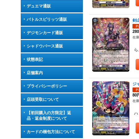
デュエマ通販
バトルスピリッツ通販
剣
28
デジモンカード通販
在庫
【
シャドウバース通販
ら
状態表記
店舗案内
ジ
プライバシーポリシー
80
店頭受取について
在庫
【
【初回購入の方限定】返
ハ
品・返金制度について
カードの梱包方法について