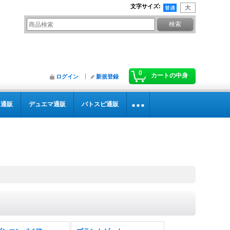
文字サイズ
:
0
カートの中身
ログイン
新規登録
カ通販
デュエマ通販
バトスピ通販