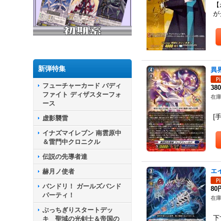
【
が
新弾特集
異
フューチャーカード バディ
38
ファイト ディザスターフォ
在庫
ース
（
[
虚影襲雷
イナズマイレブン 南雲原中
＆雷門中クロニクル
伝説の先導者達
エ
赫月ノ使者
バンドリ！ ガールズバンド
80
パーティ！
在庫
【
ぶっちぎりスタートデッ
下
キ 聖域の光剣士＆帝国の