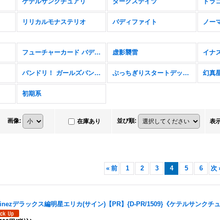
ケテルサンクチュアリ
ダークステイツ
ドラ
リリカルモナステリオ
バディファイト
ノー
フューチャーカード バディファイト ディザスターフォース
虚影襲雷
バンドリ！ ガールズバンドパーティ！
ぶっちぎりスタートデッキ 聖域の光剣士＆帝国の暴竜
幻真
初期系
画像
:
並び順
:
在庫あり
表
«
前
1
2
3
4
5
6
次
vinezデラックス編明星エリカ(サイン)【PR】{D-PR/1509}《ケテルサンクチ