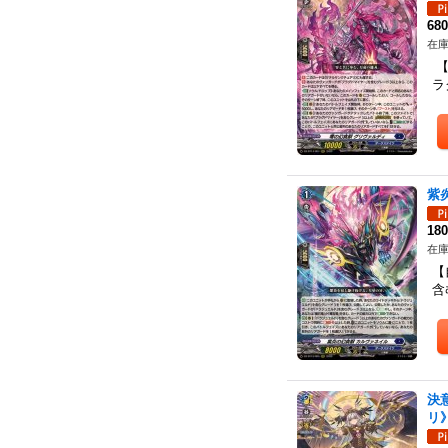
68
在庫
【
ラ
紫
18
在庫
【
含
決
リ