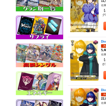
11
在庫
【
グ
Di
5,
在庫
【
が
Di
22
在庫