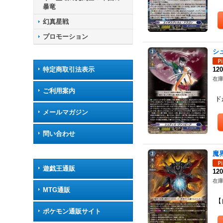
暴竜
幻真星戦
プロモーション
シ
特定商取引法表示
12
在庫
【
ご利用案内
ド
メールマガジン
問い合わせ
魔界
遊戯王通販
12
在庫
MTG通販
【
【
ポケモン通販サイト