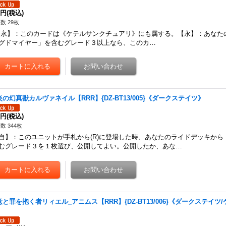
0円
(税込)
数 29枚
永】：このカードは《ケテルサンクチュアリ》にも属する。【永】：あなた
グドマイヤー」を含むグレード３以上なら、このカ…
炎の幻真獣カルヴァネイル【RRR】{DZ-BT13/005}《ダークステイツ》
0円
(税込)
数 344枚
自】：このユニットが手札から(R)に登場した時、あなたのライドデッキから
むグレード３を１枚選び、公開してよい。公開したか、あな…
意と罪を抱く者リィエル_アニムス【RRR】{DZ-BT13/006}《ダークステイ
》