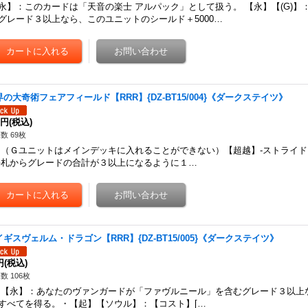
永】：このカードは「天音の楽士 アルパック」として扱う。 【永】【(G)】
グレード３以上なら、このユニットのシールド＋5000…
界の大奇術フェアフィールド【RRR】{DZ-BT15/004}《ダークステイツ》
0円
(税込)
数 69枚
Ｇユニットはメインデッキに入れることができない）【超越】-ストライド
手札からグレードの合計が３以上になるように１…
イギスヴェルム・ドラゴン【RRR】{DZ-BT15/005}《ダークステイツ》
円
(税込)
数 106枚
永】：あなたのヴァンガードが「ファヴルニール」を含むグレード３以上
すべてを得る。・【起】【ソウル】：【コスト】[…