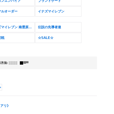
ゴンエンパイア
ブラントゲート
マルオーダー
イナズマイレブン
イナズマイレブン 南雲原中＆雷門中クロニクル
伝説の先導者達
星戦
☆SALE☆
示方法
:
»
ュアリ》