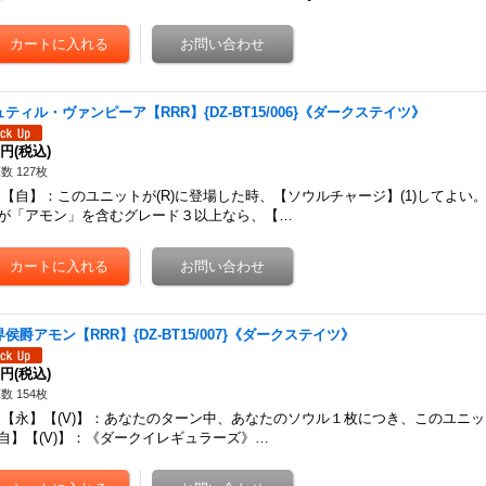
ュティル・ヴァンピーア【RRR】{DZ-BT15/006}《ダークステイツ》
0円
(税込)
数 127枚
自】：このユニットが(R)に登場した時、【ソウルチャージ】(1)してよい
が「アモン」を含むグレード３以上なら、【…
侯爵アモン【RRR】{DZ-BT15/007}《ダークステイツ》
0円
(税込)
数 154枚
永】【(V)】：あなたのターン中、あなたのソウル１枚につき、このユニット
自】【(V)】：《ダークイレギュラーズ》…