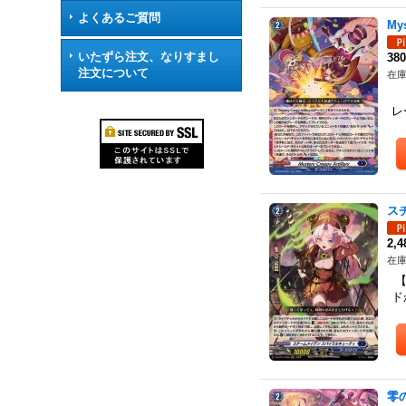
よくあるご質問
My
いたずら注文、なりすまし
38
注文について
在庫
【
レ
ス
2,
在庫
【
ド
零