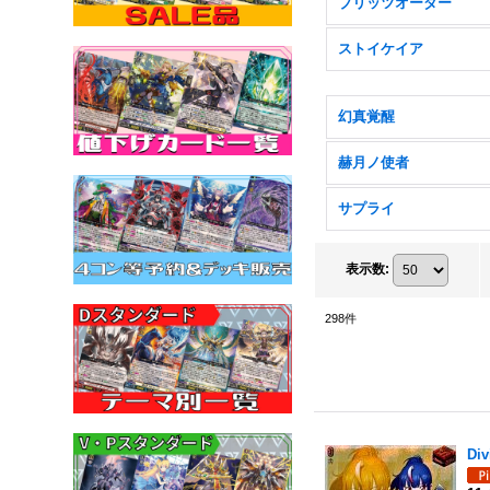
ブリッツオーダー
ストイケイア
幻真覚醒
赫月ノ使者
サプライ
表示数
:
298
件
Di