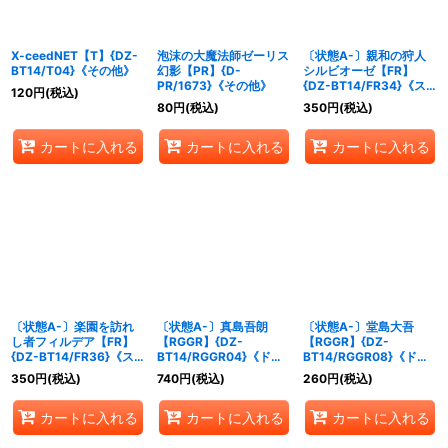
X-ceedNET【T】{DZ-
泡沫の大魔法師ゼーリス
〔状態A-〕親和の狩人
BT14/T04}《その他》
幻影【PR】{D-
シルビオーゼ【FR】
PR/1673}《その他》
{DZ-BT14/FR34}《ス
120
円
(税込)
トイケイア》
80
円
(税込)
350
円
(税込)
カートに入れる
カートに入れる
カートに入れる
〔状態A-〕楽園を訪れ
〔状態A-〕真島吾朗
〔状態A-〕堂島大吾
し者フィルデア【FR】
【RGGR】{DZ-
【RGGR】{DZ-
{DZ-BT14/FR36}《ス
BT14/RGGR04}《ドラ
BT14/RGGR08}《ドラ
トイケイア》
ゴンエンパイア》
ゴンエンパイア》
350
円
(税込)
740
円
(税込)
260
円
(税込)
カートに入れる
カートに入れる
カートに入れる