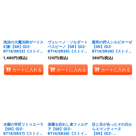
泡沫の大魔法師ゼーリス
ヴェレーノ・ソルダート
親和の狩人シルビオーゼ
幻影【SR】{DZ-
ベスピーノ【SR】{DZ-
【SR】{DZ-
BT14/SR32}《ストイケ
BT14/SR35}《ストイケ
BT14/SR36}《ストイケ
イア》
イア》
イア》
1,480
円
(税込)
120
円
(税込)
380
円
(税込)
カートに入れる
カートに入れる
カートに入れる
水郷の学匠リトゥエーラ
楽園を訪れし者フィルデ
目と目が合ったその日か
【SR】{DZ-
ア【SR】{DZ-
らエマンティーヌ
BT14/SR37}《ストイケ
BT14/SR38}《ストイケ
【SR】{DZ-