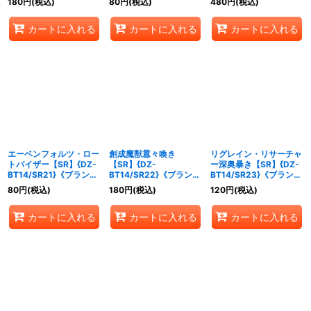
180
円
(税込)
80
円
(税込)
480
円
(税込)
カートに入れる
カートに入れる
カートに入れる
エーベンフォルツ・ロー
創成魔獣囂々喚き
リグレイン・リサーチャ
トバイザー【SR】{DZ-
【SR】{DZ-
ー深奥暴き【SR】{DZ-
BT14/SR21}《ブラント
BT14/SR22}《ブラント
BT14/SR23}《ブラント
ゲート》
ゲート》
ゲート》
80
円
(税込)
180
円
(税込)
120
円
(税込)
カートに入れる
カートに入れる
カートに入れる