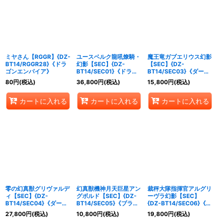
ミヤさん【RGGR】{DZ-
ユースベルク龍吼燎騎・
魔王竜ガブエリウス幻影
BT14/RGGR28}《ドラ
幻影【SEC】{DZ-
【SEC】{DZ-
ゴンエンパイア》
BT14/SEC01}《ドラゴ
BT14/SEC03}《ダーク
ンエンパイア》
ステイツ》
80
円
(税込)
36,800
円
(税込)
15,800
円
(税込)
カートに入れる
カートに入れる
カートに入れる
零の幻真獣グリヴァルデ
幻真獣機神月天巨星アン
裁秤大隊指揮官アルグリ
ィ【SEC】{DZ-
グボルド【SEC】{DZ-
ーヴラ幻影【SEC】
BT14/SEC04}《ダーク
BT14/SEC05}《ブラン
{DZ-BT14/SEC06}《ブ
ステイツ》
トゲート》
ラントゲート》
27,800
円
(税込)
10,800
円
(税込)
19,800
円
(税込)