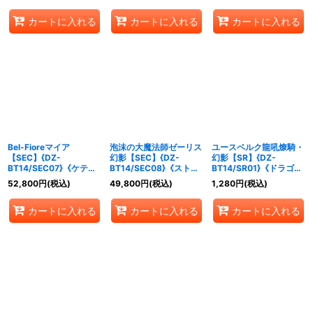
カートに入れる
カートに入れる
カートに入れる
Bel-Fioreマイア
泡沫の大魔法師ゼーリス
ユースベルク龍吼燎騎・
【SEC】{DZ-
幻影【SEC】{DZ-
幻影【SR】{DZ-
BT14/SEC07}《ケテル
BT14/SEC08}《ストイ
BT14/SR01}《ドラゴン
サンクチュアリ》
ケイア》
エンパイア》
52,800
円
(税込)
49,800
円
(税込)
1,280
円
(税込)
カートに入れる
カートに入れる
カートに入れる