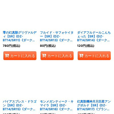
零の幻真獣グリヴァルデ
フルイド・サフォケイタ
ダイアフルドールこんち
ィ【SR】{DZ-
ー【SR】{DZ-
ぇった【SR】{DZ-
BT14/SR11}《ダークス
BT14/SR13}《ダークス
BT14/SR14}《ダークス
テイツ》
テイツ》
テイツ》
780
円
(税込)
80
円
(税込)
120
円
(税込)
カートに入れる
カートに入れる
カートに入れる
パイアスブレス・ドラゴ
モンメガンティーク・キ
幻真獣機神月天巨星アン
ン【SR】{DZ-
マイラ【SR】{DZ-
グボルド【SR】{DZ-
BT14/SR15}《ダークス
BT14/SR16}《ダークス
BT14/SR17}《ブラント
テイツ》
テイツ》
ゲート》