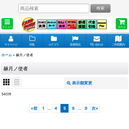
検索
メニュー
カート
マイページ
特集
カテゴリ
新着商品
問い合わせ
ご利用案内
ホーム
>
赫月ノ使者
赫月ノ使者
表示順変更
閉じる
540
件
表示数
:
«
前
1
...
4
5
6
...
9
次
»
並び順
: