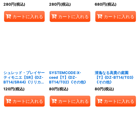
イア》
イア》
BT14/SR40}《リリカル
280
円
(税込)
280
円
(税込)
680
円
(税込)
モナステリオ》
カートに入れる
カートに入れる
カートに入れる
シュレッド・プレイヤー
SYSTEMCODE:X-
清逸なる高貴の庭園
ティモニエ【SR】{DZ-
ceed【T】{DZ-
【T】{DZ-BT14/T03}
BT14/SR44}《リリカル
BT14/T02}《その他》
《その他》
モナステリオ》
120
円
(税込)
80
円
(税込)
80
円
(税込)
カートに入れる
カートに入れる
カートに入れる